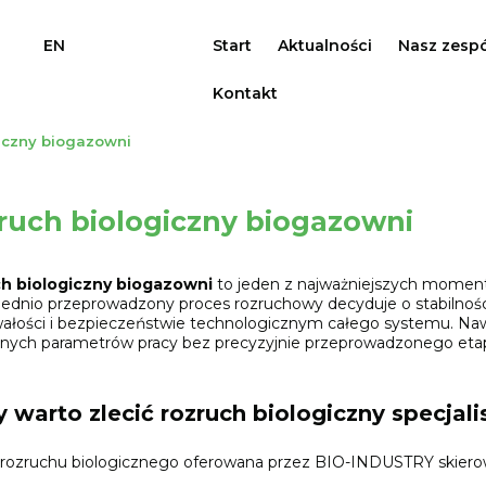
EN
Start
Aktualności
Nasz zespó
Kontakt
iczny biogazowni
ruch biologiczny biogazowni
h biologiczny biogazowni
to jeden z najważniejszych momentó
dnio przeprowadzony proces rozruchowy decyduje o stabilności
wałości i bezpieczeństwie technologicznym całego systemu. Nawet
nych parametrów pracy bez precyzyjnie przeprowadzonego etap
y warto zlecić rozruch biologiczny specjal
rozruchu biologicznego oferowana przez BIO-INDUSTRY skierow