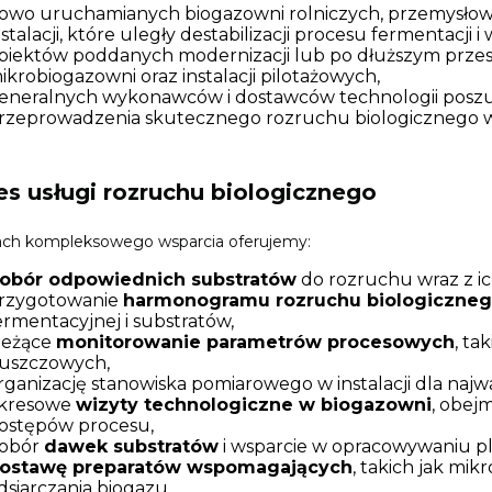
owo uruchamianych biogazowni rolniczych, przemysłow
nstalacji, które uległy destabilizacji procesu fermentacji 
biektów poddanych modernizacji lub po dłuższym przes
ikrobiogazowni oraz instalacji pilotażowych,
eneralnych wykonawców i dostawców technologii posz
rzeprowadzenia skutecznego rozruchu biologicznego w
es usługi rozruchu biologicznego
ch kompleksowego wsparcia oferujemy:
obór odpowiednich substratów
do rozruchu wraz z i
rzygotowanie
harmonogramu rozruchu biologiczne
ermentacyjnej i substratów,
ieżące
monitorowanie parametrów procesowych
, ta
łuszczowych,
rganizację stanowiska pomiarowego w instalacji dla najwa
kresowe
wizyty technologiczne w biogazowni
, obej
ostępów procesu,
obór
dawek substratów
i wsparcie w opracowywaniu p
ostawę preparatów wspomagających
, takich jak mi
dsiarczania biogazu.