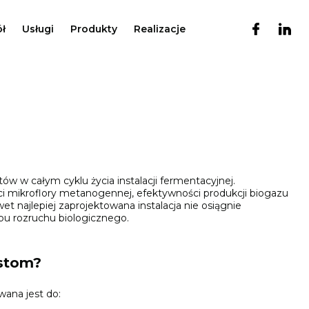
ł
Usługi
Produkty
Realizacje
w w całym cyklu życia instalacji fermentacyjnej.
 mikroflory metanogennej, efektywności produkcji biogazu
 najlepiej zaprojektowana instalacja nie osiągnie
u rozruchu biologicznego.
istom?
ana jest do: