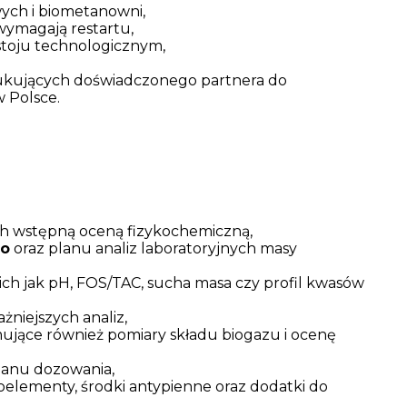
ych i biometanowni,
i wymagają restartu,
toju technologicznym,
ukujących doświadczonego partnera do
 Polsce.
ch wstępną oceną fizykochemiczną,
go
oraz planu analiz laboratoryjnych masy
kich jak pH, FOS/TAC, sucha masa czy profil kwasów
żniejszych analiz,
mujące również pomiary składu biogazu i ocenę
lanu dozowania,
kroelementy, środki antypienne oraz dodatki do