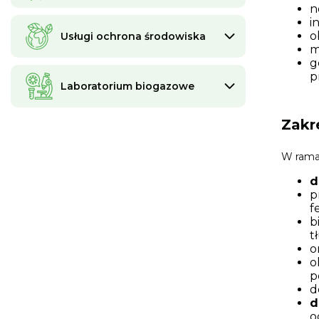
n
i
o
Usługi ochrona środowiska
m
g
p
Laboratorium biogazowe
Zakr
W rama
d
p
f
b
t
o
o
p
d
d
o