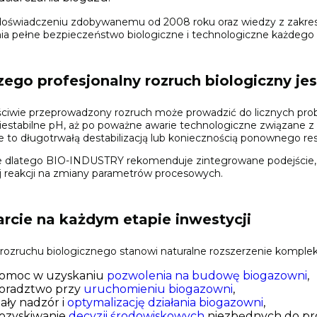
 doświadczeniu zdobywanemu od 2008 roku oraz wiedzy z zakre
a pełne bezpieczeństwo biologiczne i technologiczne każdego 
zego profesjonalny rozruch biologiczny je
ściwie przeprowadzony rozruch może prowadzić do licznych pr
iestabilne pH, aż po poważne awarie technologiczne związane z p
e to długotrwałą destabilizacją lub koniecznością ponownego re
 dlatego BIO-INDUSTRY rekomenduje zintegrowane podejście, o
j reakcji na zmiany parametrów procesowych.
rcie na każdym etapie inwestycji
rozruchu biologicznego stanowi naturalne rozszerzenie komple
omoc w uzyskaniu
pozwolenia na budowę biogazowni
,
oradztwo przy
uruchomieniu biogazowni
,
tały nadzór i
optymalizację działania biogazowni
,
ozyskiwanie
decyzji środowiskowych
niezbędnych do pro