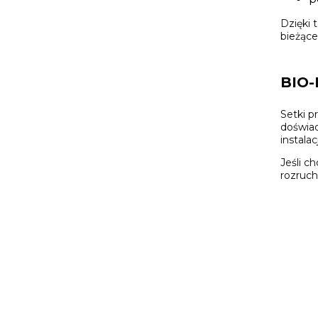
Dzięki 
bieżące
BIO-
Setki p
doświad
instala
Jeśli c
rozruch