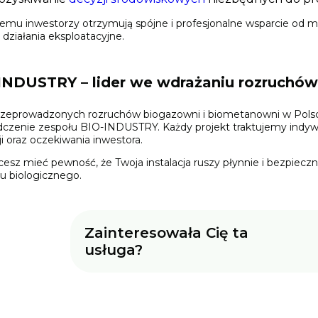
temu inwestorzy otrzymują spójne i profesjonalne wsparcie od mo
 działania eksploatacyjne.
INDUSTRY – lider we wdrażaniu rozruchów
rzeprowadzonych rozruchów biogazowni i biometanowni w Polsce 
czenie zespołu BIO-INDUSTRY. Każdy projekt traktujemy indywid
cji oraz oczekiwania inwestora.
hcesz mieć pewność, że Twoja instalacja ruszy płynnie i bezpieczn
u biologicznego.
Zainteresowała Cię ta
usługa?