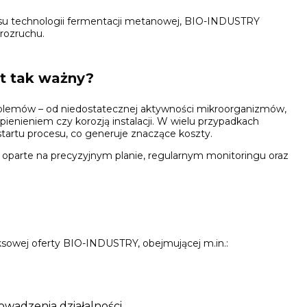
su technologii fermentacji metanowej, BIO-INDUSTRY
rozruchu.
st tak ważny?
oblemów – od niedostatecznej aktywności mikroorganizmów,
ienieniem czy korozją instalacji. W wielu przypadkach
startu procesu, co generuje znaczące koszty.
parte na precyzyjnym planie, regularnym monitoringu oraz
ksowej oferty BIO-INDUSTRY, obejmującej m.in.:
wadzenia działalności.