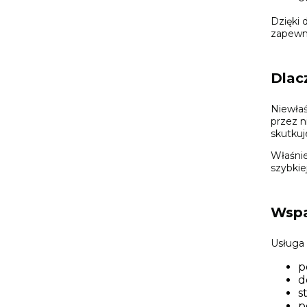
Dzięki
zapewni
Dlac
Niewła
przez n
skutkuj
Właśnie
szybkie
Wspa
Usługa 
p
d
s
p