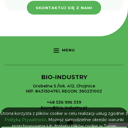
SKONTAKTUJ SIĘ Z NAMI
MENU
BIO-INDUSTRY
Grobelna 5 /lok. 412, Chojnice
NIP: 8431504761, REGON: 360231002
+48 536 996 339
biuro@bio-industry.pl
Strona korzysta z plików cookie w celu realizacji usług zgodnie z
Polityką Prywatności
. Możesz samodzielnie określić warunki
przechowywania lub dostępu plików cookie w Twojej