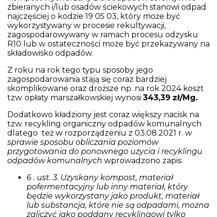
zbieranych i/lub osadów ściekowych stanowi odpad
najczęściej o kodzie 19 05 03, który może być
wykorzystywany w procesie rekultywacji,
zagospodarowywany w ramach procesu odzysku
R10 lub w ostateczności może być przekazywany na
składowisko odpadów.
Z roku na rok tego typu sposoby jego
zagospodarowania stają się coraz bardziej
skomplikowane oraz droższe np. na rok 2024 koszt
tzw. opłaty marszałkowskiej wynosi
343,39
zł/Mg.
Dodatkowo kładziony jest coraz większy nacisk na
tzw. recykling organiczny odpadów komunalnych
dlatego też w rozporządzeniu z 03.08.2021 r.
w
sprawie sposobu obliczania poziomów
przygotowania do ponownego użycia i recyklingu
odpadów komunalnych
wprowadzono zapis:
6 . ust. 3. Uzyskany kompost, materiał
pofermentacyjny lub inny materiał, który
będzie wykorzystany jako produkt, materiał
lub substancja, które nie są odpadami, można
zaliczyć jako poddany recyklingowi tylko