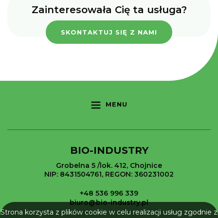
Zainteresowała Cię ta usługa?
SKONTAKTUJ SIĘ Z NAMI
MENU
BIO-INDUSTRY
Grobelna 5 /lok. 412, Chojnice
NIP: 8431504761, REGON: 360231002
+48 536 996 339
biuro@bio-industry.pl
Strona korzysta z plików cookie w celu realizacji usług zgodnie z