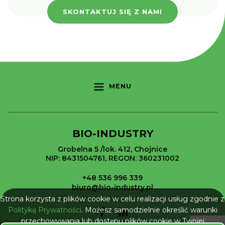
SKONTAKTUJ SIĘ Z NAMI
MENU
BIO-INDUSTRY
Grobelna 5 /lok. 412, Chojnice
NIP: 8431504761, REGON: 360231002
+48 536 996 339
biuro@bio-industry.pl
Strona korzysta z plików cookie w celu realizacji usług zgodnie z
Polityką Prywatności
. Możesz samodzielnie określić warunki
przechowywania lub dostępu plików cookie w Twojej