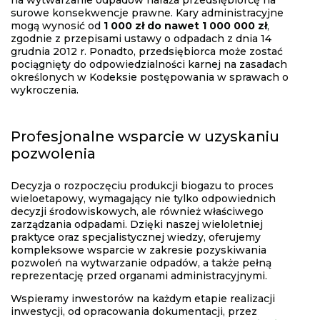
na wytwarzanie odpadów naraża przedsiębiorcę na
surowe konsekwencje prawne. Kary administracyjne
mogą wynosić od
1 000 zł do nawet 1 000 000 zł
,
zgodnie z przepisami ustawy o odpadach z dnia 14
grudnia 2012 r. Ponadto, przedsiębiorca może zostać
pociągnięty do odpowiedzialności karnej na zasadach
określonych w Kodeksie postępowania w sprawach o
wykroczenia.
Profesjonalne wsparcie w uzyskaniu
pozwolenia
Decyzja o rozpoczęciu produkcji biogazu to proces
wieloetapowy, wymagający nie tylko odpowiednich
decyzji środowiskowych, ale również właściwego
zarządzania odpadami. Dzięki naszej wieloletniej
praktyce oraz specjalistycznej wiedzy, oferujemy
kompleksowe wsparcie w zakresie pozyskiwania
pozwoleń na wytwarzanie odpadów, a także pełną
reprezentację przed organami administracyjnymi.
Wspieramy inwestorów na każdym etapie realizacji
inwestycji, od opracowania dokumentacji, przez