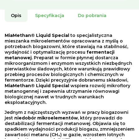
Opis
Specyfikacja
Do pobrania
MiaMethan® Liquid Special
to specjalistyczna
mieszanka mikroelementów opracowana z myślą o
potrzebach biogazowni, które stawiają na stabilność,
wydajność i optymalizację procesu
fermentacji
metanowej
. Preparat w formie płynnej dostarcza
mikroorganizmom i enzymom wszystkich niezbędnych
pierwiastków śladowych, które warunkują prawidłowy
przebieg procesów biologicznych i chemicznych w
fermentorze. Dzięki precyzyjnie dobranemu składowi,
MiaMethan® Liquid Special
wspiera rozwój mikroflory
metanogennej i zapewnia utrzymanie równowagi
biologicznej nawet w trudnych warunkach
eksploatacyjnych.
Jednym z najczęstszych wyzwań w pracy biogazowni
jest
niedobór mikroelementów
, który prowadzi do
destabilizacji fermentacji metanowej. Objawia się to
spadkiem wydajności produkcji biogazu, zmniejszeniem
zawartości metanu (CH₄) w gazie, wzrostem lotnych