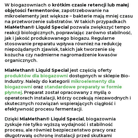
W biogazowniach o
krótkim czasie retencji lub małej
objętości fermentorów
, zapotrzebowanie na
mikroelementy jest większe – bakterie mają mniej czasu
na przetworzenie substratów. W takich przypadkach
MiaMethan® Liquid Special
pozwala zwiększyć tempo
reakcji biologicznych, poprawiając zarówno stabilność,
jak i jakość produkowanego biogazu. Regularne
stosowanie preparatu wpływa również na redukcję
niepożądanych zjawisk, takich jak tworzenie się
kożucha czy nadmierne nagromadzenie kwasów
organicznych.
MiaMethan® Liquid Special
jest częścią oferty
produktów dla biogazowni
dostępnych w sklepie Bio-
Industry. Należy do kategorii
mikroelementy dla
biogazowni
oraz
standardowe preparaty w formie
płynnej
. Preparat został opracowany z myślą o
operatorach instalacji, którzy oczekują niezawodnych i
skutecznych rozwiązań wspierających ciągłość i
efektywność procesu fermentacji.
Dzięki
MiaMethan® Liquid Special
, biogazownia
zyskuje nie tylko wyższą wydajność i stabilność
procesu, ale również bezpieczeństwo pracy oraz
długotrwałą ochronę instalacji przed skutkami