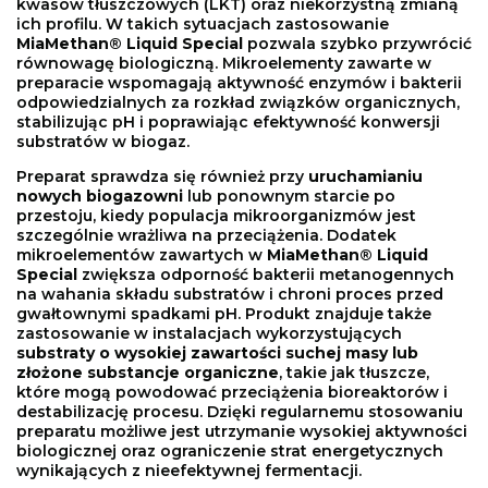
kwasów tłuszczowych (LKT) oraz niekorzystną zmianą
ich profilu. W takich sytuacjach zastosowanie
MiaMethan® Liquid Special
pozwala szybko przywrócić
równowagę biologiczną. Mikroelementy zawarte w
preparacie wspomagają aktywność enzymów i bakterii
odpowiedzialnych za rozkład związków organicznych,
stabilizując pH i poprawiając efektywność konwersji
substratów w biogaz.
Preparat sprawdza się również przy
uruchamianiu
nowych biogazowni
lub ponownym starcie po
przestoju, kiedy populacja mikroorganizmów jest
szczególnie wrażliwa na przeciążenia. Dodatek
mikroelementów zawartych w
MiaMethan® Liquid
Special
zwiększa odporność bakterii metanogennych
na wahania składu substratów i chroni proces przed
gwałtownymi spadkami pH. Produkt znajduje także
zastosowanie w instalacjach wykorzystujących
substraty o wysokiej zawartości suchej masy lub
złożone substancje organiczne
, takie jak tłuszcze,
które mogą powodować przeciążenia bioreaktorów i
destabilizację procesu. Dzięki regularnemu stosowaniu
preparatu możliwe jest utrzymanie wysokiej aktywności
biologicznej oraz ograniczenie strat energetycznych
wynikających z nieefektywnej fermentacji.