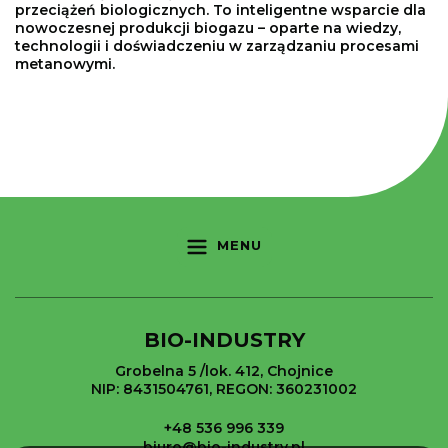
przeciążeń biologicznych. To inteligentne wsparcie dla
nowoczesnej produkcji biogazu – oparte na wiedzy,
technologii i doświadczeniu w zarządzaniu procesami
metanowymi.
MENU
BIO-INDUSTRY
Grobelna 5 /lok. 412, Chojnice
NIP: 8431504761, REGON: 360231002
+48 536 996 339
biuro@bio-industry.pl