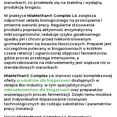
warunkach, co przekłada się na stabilną i wydajną
produkcję biogazu.
W praktyce
MiaMethan® Complex L4
zwiększa
odporność układu biologicznego na przeciążenia i
zmienne warunki pracy. Regularne stosowanie
produktu poprawia aktywność enzymatyczną
mikroorganizmów, redukuje ryzyko gwałtownego
spadku pH i chroni przed niekontrolowanym
gromadzeniem się kwasów tłuszczowych. Preparat jest
szczególnie polecany w biogazowniach o krótkim
czasie retencji i ograniczonej objętości fermentorów,
gdzie proces przebiega intensywnie, a
zapotrzebowanie na mikroelementy jest większe niż w
standardowych warunkach.
MiaMethan® Complex L4
stanowi część kompleksowej
oferty
produktów dla biogazowni
dostępnych w
sklepie Bio-Industry, w tym specjalistycznych
mikroelementów dla biogazowni
oraz preparatów
wspierających proces fermentacji. Dzięki temu możliwe
jest indywidualne dopasowanie rozwiązań
technologicznych do rodzaju substratów i parametrów
pracy instalacji.
Dzięki
MiaMethan® Complex L4
fermentacja