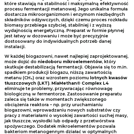
które stawiają na stabilność i maksymalną efektywność
procesu fermentacji metanowej. Jego unikalna formuła
dostarcza mikroorganizmom i enzymom niezbędnych
składników odżywczych, dzięki czemu proces rozkładu
biomasy przebiega szybciej, stabilniej i z wyższą
wydajnością energetyczną. Preparat w formie płynnej
jest łatwy w dozowaniu i może być precyzyjnie
dostosowany do indywidualnych potrzeb danej
instalacji.
W każdej biogazowni, nawet najlepiej zaprojektowanej,
może dojść do
niedoboru mikroelementów
, który
skutkuje destabilizacją fermentacji. Objawia się to m.in.
spadkiem produkcji biogazu, niższą zawartością
metanu (CH₄) oraz wzrostem poziomu
lotnych kwasów
tłuszczowych (LKT)
.
MiaMethan® Complex L4
eliminuje te problemy, przywracając równowagę
biologiczną w fermentorze. Zastosowanie preparatu
zaleca się także w momentach zwiększonego
obciążenia reaktora – np. przy uruchamianiu
biogazowni, wprowadzaniu nowych substratów czy
pracy z materiałami o wysokiej zawartości suchej masy,
jak tłuszcze, wysłodki lub odpady z przetwórstwa
spożywczego. Dodatek mikroelementów pozwala
bakteriom metanogennym działać w optymalnych