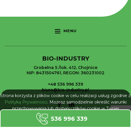
MENU
BIO-INDUSTRY
Grobelna 5 /lok. 412, Chojnice
NIP: 8431504761, REGON: 360231002
+48 536 996 339
biuro@bio-industry.pl
Strona korzysta z plików cookie w celu realizacji usług zgodnie z
Polityką Prywatności
. Możesz samodzielnie określić warunki
przechowywania lub dostępu plików cookie w Twojej
przeglądarce.
536 996 339
NIE POKAZUJ WIĘCEJ
All rights reserved © 2026 Bio-Industry