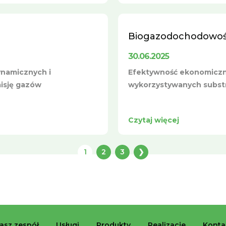
Biogazodochodowość 
30.06.2025
namicznych i
Efektywność ekonomiczna
isję gazów
wykorzystywanych substr
Czytaj więcej
1
2
3
❯
asz zespół
Usługi
Produkty
Realizacje
Konta