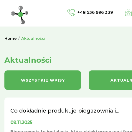
+48 536 996 339
Home
Aktualności
Aktualności
WSZYSTKIE WPISY
AKTUALN
Co dokładnie produkuje biogazownia i...
09.11.2025
Biogazownia to instalacja, która dzięki procesowi fe