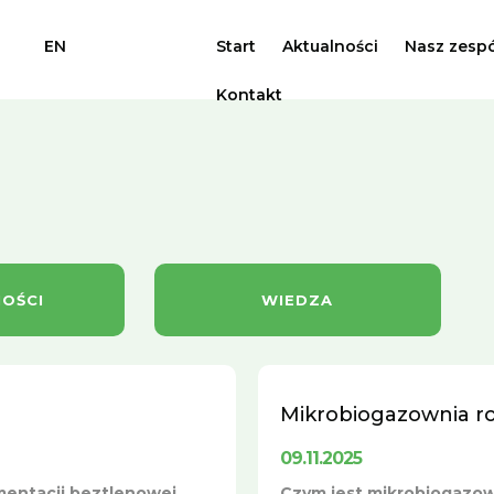
EN
Start
Aktualności
Nasz zespó
Kontakt
OŚCI
WIEDZA
Mikrobiogazownia roln
09.11.2025
rmentacji beztlenowej
Czym jest mikrobiogazown