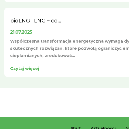
bioLNG i LNG – co...
21.07.2025
Współczesna transformacja energetyczna wymaga dy
skutecznych rozwiązań, które pozwolą ograniczyć em
cieplarnianych, zredukować...
Czytaj więcej
Stronicowanie
wpisów
Start
Aktualności
N