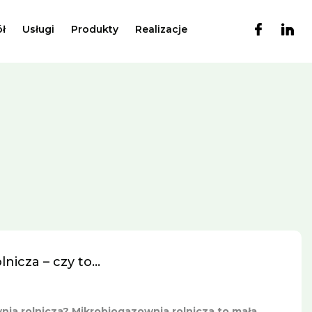
ł
Usługi
Produkty
Realizacje
icza – czy to...
ia rolnicza? Mikrobiogazownia rolnicza to mała