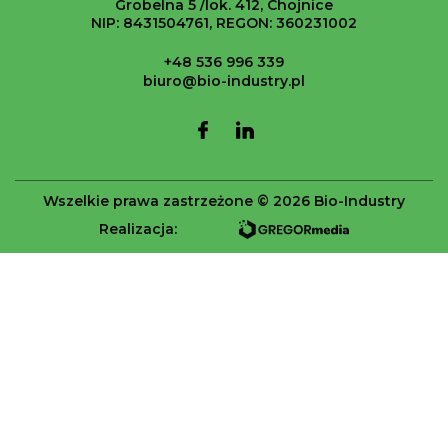
Grobelna 5 /lok. 412, Chojnice
NIP: 8431504761, REGON: 360231002
+48 536 996 339
biuro@bio-industry.pl
Wszelkie prawa zastrzeżone © 2026 Bio-Industry
Realizacja: