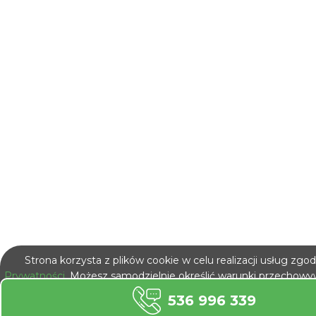
Strona korzysta z plików cookie w celu realizacji usług zgo
Prywatności
. Możesz samodzielnie określić warunki przechowy
plików cookie w Twojej przeglądarce.
536 996 339
NIE POKAZUJ