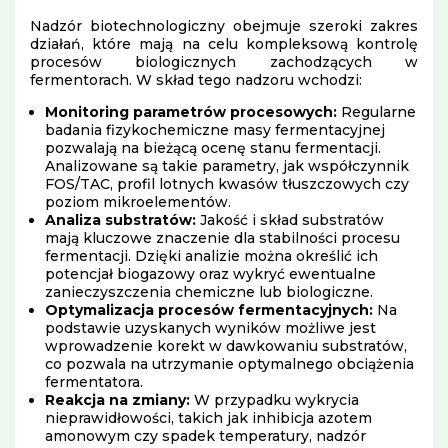
Nadzór biotechnologiczny obejmuje szeroki zakres
działań, które mają na celu kompleksową kontrolę
procesów biologicznych zachodzących w
fermentorach. W skład tego nadzoru wchodzi:
Monitoring parametrów procesowych:
Regularne
badania fizykochemiczne masy fermentacyjnej
pozwalają na bieżącą ocenę stanu fermentacji.
Analizowane są takie parametry, jak współczynnik
FOS/TAC, profil lotnych kwasów tłuszczowych czy
poziom mikroelementów.
Analiza substratów:
Jakość i skład substratów
mają kluczowe znaczenie dla stabilności procesu
fermentacji. Dzięki analizie można określić ich
potencjał biogazowy oraz wykryć ewentualne
zanieczyszczenia chemiczne lub biologiczne.
Optymalizacja procesów fermentacyjnych:
Na
podstawie uzyskanych wyników możliwe jest
wprowadzenie korekt w dawkowaniu substratów,
co pozwala na utrzymanie optymalnego obciążenia
fermentatora.
Reakcja na zmiany:
W przypadku wykrycia
nieprawidłowości, takich jak inhibicja azotem
amonowym czy spadek temperatury, nadzór