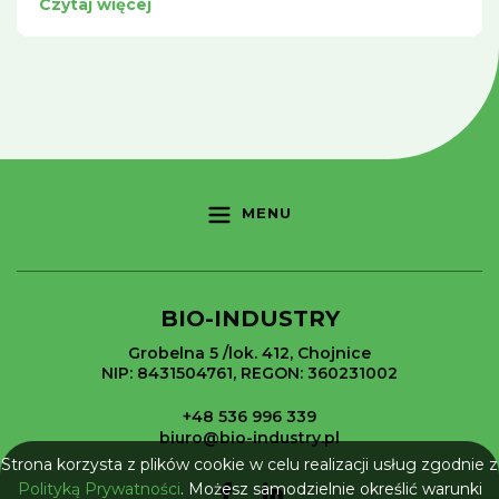
Czytaj więcej
MENU
BIO-INDUSTRY
Grobelna 5 /lok. 412, Chojnice
NIP: 8431504761, REGON: 360231002
+48 536 996 339
biuro@bio-industry.pl
Strona korzysta z plików cookie w celu realizacji usług zgodnie z
Polityką Prywatności
. Możesz samodzielnie określić warunki