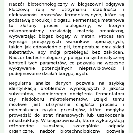
Nadzór biotechnologiczny w biogazowni odgrywa
kluczową rolę w utrzymaniu stabilności i
efektywności procesów fermentacyjnych, które są
podstawą produkcji biogazu. Fermentacja metanowa
to złożony proces biologiczny, w którym
mikroorganizmy rozkładają materię organiczną,
wytwarzając biogaz bogaty w metan. Proces ten
wymaga precyzyjnych warunków operacyjnych,
takich jak odpowiednie pH, temperatura oraz skład
substratów, aby mógł przebiegać bez zakłóceń.
Nadzór biotechnologiczny polega na systematycznej
kontroli tych parametrów, co pozwala na wczesne
wykrywanie potencjalnych nieprawidłowości i
podejmowanie działań korygujących.
Regularna analiza danych pozwala na szybką
identyfikację problemów wynikających z jakości
substratów, nadmiernego obciążenia fermentatora
czy niedoboru mikroelementów. Dzięki temu
możliwe jest utrzymanie ciągłości procesu i
minimalizacja ryzyka przestojów, które mogłyby
prowadzić do strat finansowych lub uszkodzenia
infrastruktury. W biogazowniach, które wykorzystują
różnorodne substraty, szczególnie odpady
organiczne, nadzór biotechnologiczny pozwala