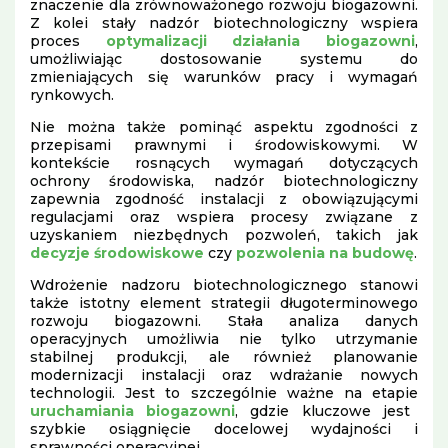
znaczenie dla zrównoważonego rozwoju biogazowni.
Z kolei stały nadzór biotechnologiczny wspiera
proces
optymalizacji działania biogazowni
,
umożliwiając dostosowanie systemu do
zmieniających się warunków pracy i wymagań
rynkowych.
Nie można także pominąć aspektu zgodności z
przepisami prawnymi i środowiskowymi. W
kontekście rosnących wymagań dotyczących
ochrony środowiska, nadzór biotechnologiczny
zapewnia zgodność instalacji z obowiązującymi
regulacjami oraz wspiera procesy związane z
uzyskaniem niezbędnych pozwoleń, takich jak
decyzje środowiskowe
czy
pozwolenia na budowę
.
Wdrożenie nadzoru biotechnologicznego stanowi
także istotny element strategii długoterminowego
rozwoju biogazowni. Stała analiza danych
operacyjnych umożliwia nie tylko utrzymanie
stabilnej produkcji, ale również planowanie
modernizacji instalacji oraz wdrażanie nowych
technologii. Jest to szczególnie ważne na etapie
uruchamiania biogazowni
, gdzie kluczowe jest
szybkie osiągnięcie docelowej wydajności i
sprawności operacyjnej.