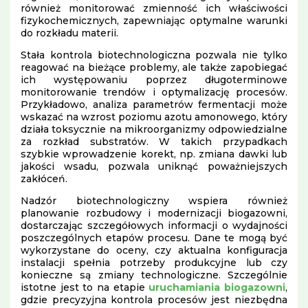
również monitorować zmienność ich właściwości
fizykochemicznych, zapewniając optymalne warunki
do rozkładu materii.
Stała kontrola biotechnologiczna pozwala nie tylko
reagować na bieżące problemy, ale także zapobiegać
ich występowaniu poprzez długoterminowe
monitorowanie trendów i optymalizację procesów.
Przykładowo, analiza parametrów fermentacji może
wskazać na wzrost poziomu azotu amonowego, który
działa toksycznie na mikroorganizmy odpowiedzialne
za rozkład substratów. W takich przypadkach
szybkie wprowadzenie korekt, np. zmiana dawki lub
jakości wsadu, pozwala uniknąć poważniejszych
zakłóceń.
Nadzór biotechnologiczny wspiera również
planowanie rozbudowy i modernizacji biogazowni,
dostarczając szczegółowych informacji o wydajności
poszczególnych etapów procesu. Dane te mogą być
wykorzystane do oceny, czy aktualna konfiguracja
instalacji spełnia potrzeby produkcyjne lub czy
konieczne są zmiany technologiczne. Szczególnie
istotne jest to na etapie
uruchamiania biogazowni
,
gdzie precyzyjna kontrola procesów jest niezbędna