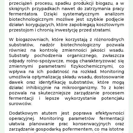
przeciążeń procesu, spadku produkcji biogazu, a w
skrajnych przypadkach nawet do zatrzymania pracy
fermentatora. Dzięki systematycznym analizom
biotechnologicznym możliwe jest szybkie podjęcie
działań korygujących, które zapobiegają kosztownym
przestojom i chronią inwestycję przed stratami.
W biogazowniach, które korzystają z różnorodnych
substratów, nadzór biotechnologiczny pozwala
również na kontrolę zmienności jakości wsadu.
Substraty pochodzenia organicznego, zwłaszcza
odpady rolno-spożywcze, mogą charakteryzować się
zmiennymi parametrami fizykochemicznymi, co
wpływa na ich podatność na rozkład. Monitoring
umożliwia optymalizację składu wsadu, dostosowanie
dawek oraz identyfikację substratów, które mogą
działać inhibicyjnie na mikroorganizmy. To z kolei
pozwala na skuteczniejsze zarządzanie procesem
fermentacji i lepsze wykorzystanie potencjału
surowców.
Dodatkowym atutem jest poprawa efektywności
operacyjnej. Monitoring parametrów fermentacji
ułatwia planowanie prac konserwacyjnych oraz
zarządzanie gospodarką pofermentem, co ma istotne