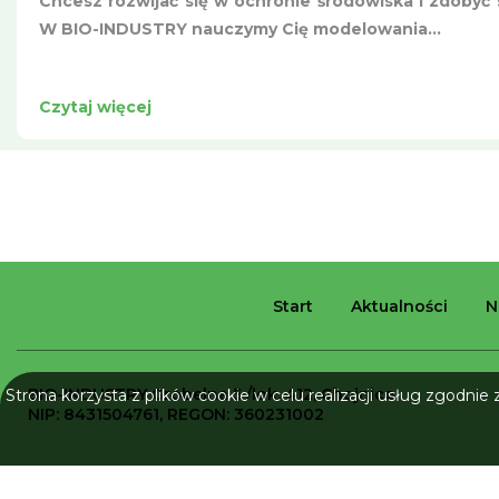
Chcesz rozwijać się w ochronie środowiska i zdobyć s
W BIO-INDUSTRY nauczymy Cię modelowania...
Czytaj więcej
Start
Aktualności
N
BIO-INDUSTRY
Grobelna 5 /lok. 412, Chojnice
Strona korzysta z plików cookie w celu realizacji usług zgodnie
NIP: 8431504761, REGON: 360231002
Wszelkie prawa zastrzeżone © 2026 Bio-Industry