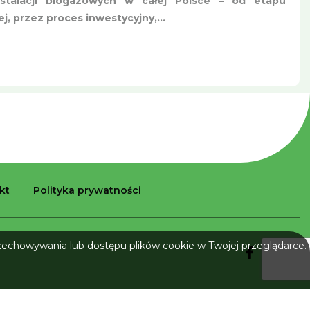
nstalacji biogazowych w całej Polsce – od etapu
, przez proces inwestycyjny,...
kt
Polityka prywatności
rzechowywania lub dostępu plików cookie w Twojej przeglądarce.
Realizacja: