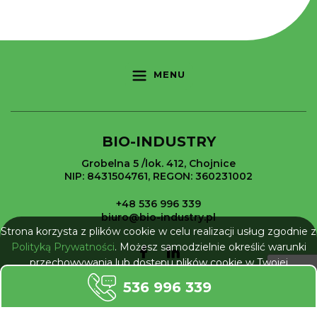
MENU
BIO-INDUSTRY
Grobelna 5 /lok. 412, Chojnice
NIP: 8431504761, REGON: 360231002
+48 536 996 339
biuro@bio-industry.pl
Strona korzysta z plików cookie w celu realizacji usług zgodnie z
Polityką Prywatności
. Możesz samodzielnie określić warunki
przechowywania lub dostępu plików cookie w Twojej
przeglądarce.
536 996 339
NIE POKAZUJ WIĘCEJ
Wszelkie prawa zastrzeżone © 2026 Bio-Industry