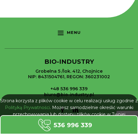
MENU
BIO-INDUSTRY
Grobelna 5 /lok. 412, Chojnice
NIP: 8431504761, REGON: 360231002
+48 536 996 339
biuro@bio-industry.pl
Strona korzysta z plików cookie w celu realizacji usług zgodnie z
Polityką Prywatności
. Możesz samodzielnie określić warunki
przechowywania lub dostępu plików cookie w Twojej
przeglądarce.
536 996 339
NIE POKAZUJ WIĘCEJ
Wszelkie prawa zastrzeżone © 2026 Bio-Industry